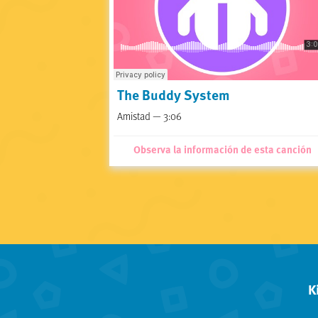
The Buddy System
Amistad — 3:06
Observa la información de esta canción
K